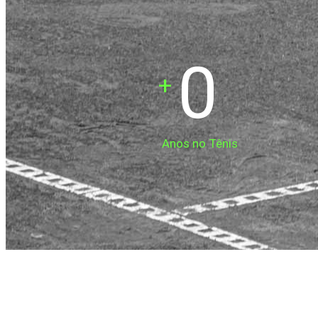
0
+
Anos no Tênis